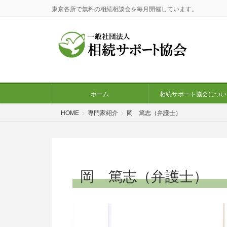
東京各所で無料の相続相談会を毎月開催しています。
ホーム
相続サポート協会につい
HOME
専門家紹介
岡 篤志（弁護士）
岡 篤志（弁護士）