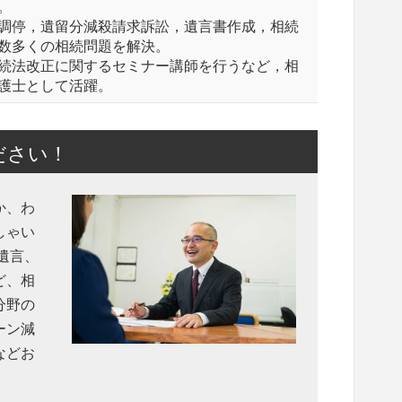
。
調停，遺留分減殺請求訴訟，遺言書作成，相続
数多くの相続問題を解決。
続法改正に関するセミナー講師を行うなど，相
護士として活躍。
ださい！
か、わ
しゃい
遺言、
ど、相
分野の
ーン減
などお