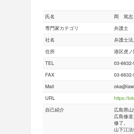
氏名
岡 篤志
専門家カテゴリ
弁護士
社名
弁護士法
住所
港区虎ノ門
TEL
03-6632-
FAX
03-6632-
Mail
oka@law
URL
https://t
自己紹介
広島県山
広島修道
修了。
山下江法