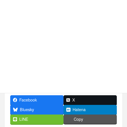
スペシャリストが解決します。住宅ローン減
税・相続税対策・お得な贈与の使い方などお
気軽になんでもご相談ください。
■事務局：ライフアシスト株式会社
TEL:03-6410-9916
受付時間：10:00〜18:00（水曜定休）
メールでのご相談はこちら >>
Facebook
X
Bluesky
Hatena
LINE
Copy